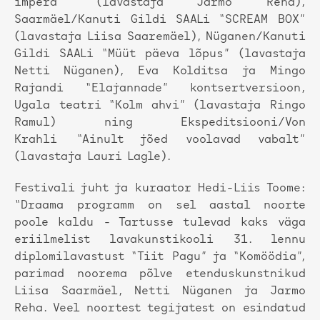
impera” (lavastaja Jarmo Reha),
Saarmäel/Kanuti Gildi SAALi “SCREAM BOX”
(lavastaja Liisa Saaremäel), Nüganen/Kanuti
Gildi SAALi “Müüt päeva lõpus” (lavastaja
Netti Nüganen), Eva Kolditsa ja Mingo
Rajandi “Elajannade” kontsertversioon,
Ugala teatri “Kolm ahvi” (lavastaja Ringo
Ramul) ning Ekspeditsiooni/Von
Krahli “Ainult jõed voolavad vabalt”
(lavastaja Lauri Lagle).
Festivali juht ja kuraator Hedi-Liis Toome:
“Draama programm on sel aastal noorte
poole kaldu - Tartusse tulevad kaks väga
eriilmelist lavakunstikooli 31. lennu
diplomilavastust “Tiit Pagu” ja “Komöödia”,
parimad noorema põlve etenduskunstnikud
Liisa Saarmäel, Netti Nüganen ja Jarmo
Reha. Veel noortest tegijatest on esindatud