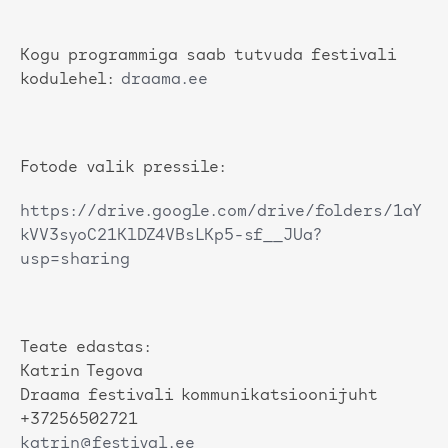
Kogu programmiga saab tutvuda festivali
kodulehel:
draama.ee
Fotode valik pressile:
https://drive.google.com/drive/folders/1aY
kVV3syoC21KlDZ4VBsLKp5-sf__JUa?
usp=sharing
Teate edastas:
Katrin Tegova
Draama festivali kommunikatsioonijuht
+37256502721
katrin@festival.ee