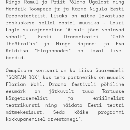
Ringo Ramul ja Priit Põldma Ugalast ning
Hendrik Toompere jr ja Karmo Nigula Eesti
Draamateatrist. Lisaks on mitme lavastuse
raskuskese sellel aastal muusika - Lauri
Lagle suurejooneline “Ainult jõed voolavad
vabalt”, Eesti Draamateatri “Café
Théâtral’is” ja Mingo Rajandi ja Eva
Kolditsa “Elajannades” on laval live-
bändid.
Omapärane kontsert on ka Liisa Saaremäeli
“SCREAM BOX”, kus tema partneriks on muusik
Florian Wahl. Draama festivali põhiline
eesmärk on jätkuvalt tuua Tartusse
kõrgetasemelist ja eriilmelist
teatrikunsti ning näidata Eesti teatri
mitmekesisust. Seda kõike programmi
kokkupanemisel arvestamegi”.