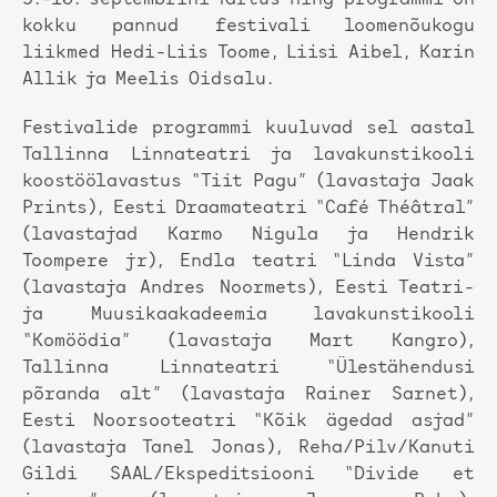
5.-10. septembrini Tartus ning programmi on
kokku pannud festivali loomenõukogu
liikmed Hedi-Liis Toome, Liisi Aibel, Karin
Allik ja Meelis Oidsalu.
Festivalide programmi kuuluvad sel aastal
Tallinna Linnateatri ja lavakunstikooli
koostöölavastus “Tiit Pagu” (lavastaja Jaak
Prints), Eesti Draamateatri “Café Théâtral”
(lavastajad Karmo Nigula ja Hendrik
Toompere jr), Endla teatri “Linda Vista”
(lavastaja Andres Noormets), Eesti Teatri-
ja Muusikaakadeemia lavakunstikooli
“Komöödia” (lavastaja Mart Kangro),
Tallinna Linnateatri “Ülestähendusi
põranda alt” (lavastaja Rainer Sarnet),
Eesti Noorsooteatri “Kõik ägedad asjad”
(lavastaja Tanel Jonas), Reha/Pilv/Kanuti
Gildi SAAL/Ekspeditsiooni “Divide et