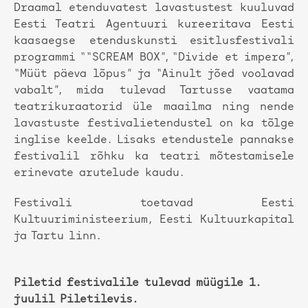
Draamal etenduvatest lavastustest kuuluvad
Eesti Teatri Agentuuri kureeritava Eesti
kaasaegse etenduskunsti esitlusfestivali
programmi ““SCREAM BOX”, “Divide et impera”,
“Müüt päeva lõpus” ja “Ainult jõed voolavad
vabalt”, mida tulevad Tartusse vaatama
teatrikuraatorid üle maailma ning nende
lavastuste festivalietendustel on ka tõlge
inglise keelde. Lisaks etendustele pannakse
festivalil rõhku ka teatri mõtestamisele
erinevate arutelude kaudu.
Festivali toetavad Eesti
Kultuuriministeerium, Eesti Kultuurkapital
ja Tartu linn.
Piletid festivalile tulevad müügile 1.
juulil Piletilevis.