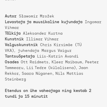
Autor
Sławomir Mrožek
Lavastaja ja muusikaline kujundaja
Ingomar
Vihmar
Tõlkija
Aleksander Kurtna
Kunstnik
Illimar Vihmar
Valguskunstnik
Chris Kirsimäe (TÜ
VKA), juhendaja Margus Vaigur
Tantsuõpetaja
Liis-Katrin Avandi
Osades
Ott Raidmets, Kleer Maibaum, Peeter
Tammearu, Lii Tedre (külalisena), Jaan
Rekkor, Saara Nüganen, Nils Mattias
Steinberg
Etendus on ühe vaheajaga ning kestab 2
tundi ja 15 minutit