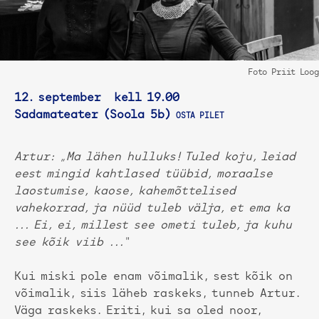
Foto Priit Loog
12. september kell 19.00
Sadamateater (Soola 5b)
OSTA PILET
Artur: „Ma lähen hulluks! Tuled koju, leiad
eest mingid kahtlased tüübid, moraalse
laostumise, kaose, kahemõttelised
vahekorrad, ja nüüd tuleb välja, et ema ka
... Ei, ei, millest see ometi tuleb, ja kuhu
see kõik viib ...“
Kui miski pole enam võimalik, sest kõik on
võimalik, siis läheb raskeks, tunneb Artur.
Väga raskeks. Eriti, kui sa oled noor,