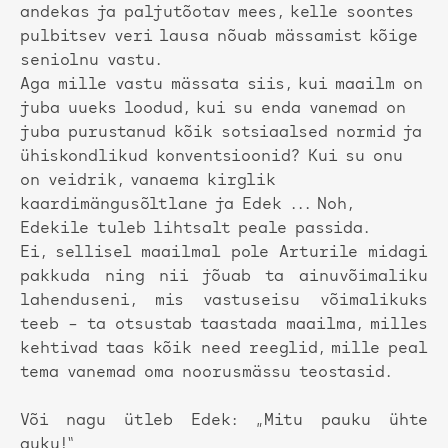
andekas ja paljutõotav mees, kelle soontes
pulbitsev veri lausa nõuab mässamist kõige
seniolnu vastu.
Aga mille vastu mässata siis, kui maailm on
juba uueks loodud, kui su enda vanemad on
juba purustanud kõik sotsiaalsed normid ja
ühiskondlikud konventsioonid? Kui su onu
on veidrik, vanaema kirglik
kaardimängusõltlane ja Edek ... Noh,
Edekile tuleb lihtsalt peale passida.
Ei, sellisel maailmal pole Arturile midagi
pakkuda ning nii jõuab ta ainuvõimaliku
lahenduseni, mis vastuseisu võimalikuks
teeb – ta otsustab taastada maailma, milles
kehtivad taas kõik need reeglid, mille peal
tema vanemad oma noorusmässu teostasid.
Või nagu ütleb Edek: „Mitu pauku ühte
auku!“