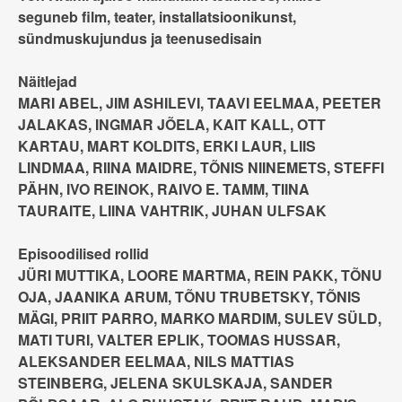
seguneb film, teater, installatsioonikunst,
sündmuskujundus ja teenusedisain
Näitlejad
MARI ABEL, JIM ASHILEVI, TAAVI EELMAA, PEETER
JALAKAS, INGMAR JÕELA, KAIT KALL, OTT
KARTAU, MART KOLDITS, ERKI LAUR, LIIS
LINDMAA, RIINA MAIDRE, TÕNIS NIINEMETS, STEFFI
PÄHN, IVO REINOK, RAIVO E. TAMM, TIINA
TAURAITE, LIINA VAHTRIK, JUHAN ULFSAK
Episoodilised rollid
JÜRI MUTTIKA, LOORE MARTMA, REIN PAKK, TÕNU
OJA, JAANIKA ARUM, TÕNU TRUBETSKY, TÕNIS
MÄGI, PRIIT PARRO, MARKO MARDIM, SULEV SÜLD,
MATI TURI, VALTER EPLIK, TOOMAS HUSSAR,
ALEKSANDER EELMAA, NILS MATTIAS
STEINBERG, JELENA SKULSKAJA, SANDER