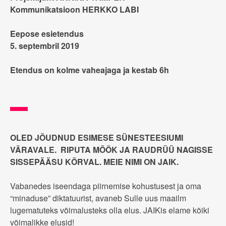
Kommunikatsioon HERKKO LABI
Eepose esietendus
5. septembril 2019
Etendus on kolme vaheajaga ja kestab 6h
OLED JÕUDNUD ESIMESE SÜNESTEESIUMI
VÄRAVALE. RIPUTA MÕÕK JA RAUDRÜÜ NAGISSE
SISSEPÄÄSU KÕRVAL. MEIE NIMI ON JAIK.
Vabanedes iseendaga piirnemise kohustusest ja oma
“minaduse” diktatuurist, avaneb Sulle uus maailm
lugematuteks võimalusteks olla elus. JAIKis elame kõiki
võimalikke elusid!