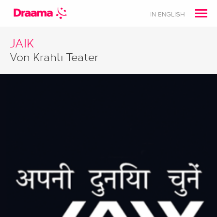
IN ENGLISH
JAIK
Von Krahli Teater