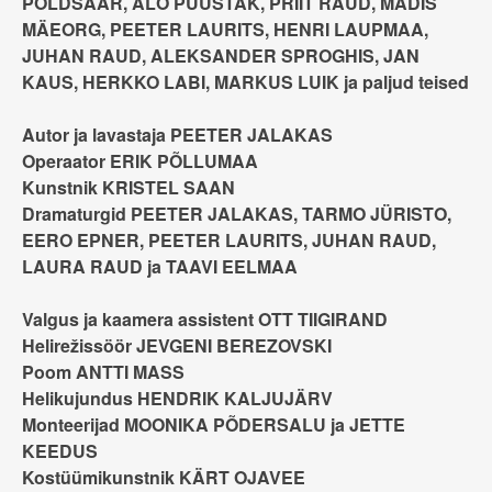
PÕLDSAAR, ALO PUUSTAK, PRIIT RAUD, MADIS
MÄEORG, PEETER LAURITS, HENRI LAUPMAA,
JUHAN RAUD, ALEKSANDER SPROGHIS, JAN
KAUS, HERKKO LABI, MARKUS LUIK ja paljud teised
Autor ja lavastaja PEETER JALAKAS
Operaator ERIK PÕLLUMAA
Kunstnik KRISTEL SAAN
Dramaturgid PEETER JALAKAS, TARMO JÜRISTO,
EERO EPNER, PEETER LAURITS, JUHAN RAUD,
LAURA RAUD ja TAAVI EELMAA
Valgus ja kaamera assistent OTT TIIGIRAND
Helirežissöör JEVGENI BEREZOVSKI
Poom ANTTI MASS
Helikujundus HENDRIK KALJUJÄRV
Monteerijad MOONIKA PÕDERSALU ja JETTE
KEEDUS
Kostüümikunstnik KÄRT OJAVEE