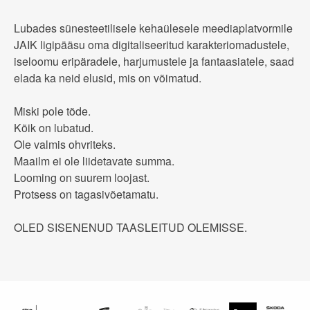
Lubades sünesteetilisele kehaülesele meediaplatvormile
JAIK ligipääsu oma digitaliseeritud karakteriomadustele,
iseloomu eripäradele, harjumustele ja fantaasiatele, saad
elada ka neid elusid, mis on võimatud.
Miski pole tõde.
Kõik on lubatud.
Ole valmis ohvriteks.
Maailm ei ole liidetavate summa.
Looming on suurem loojast.
Protsess on tagasivõetamatu.
OLED SISENENUD TAASLEITUD OLEMISSE.