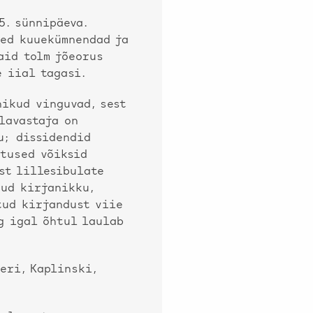
5. sünnipäeva.
sed kuuekümnendad ja
aid tolm jõeorus
e iial tagasi.
nikud vinguvad, sest
lavastaja on
u; dissidendid
atused võiksid
st lillesibulate
ud kirjanikku,
tud kirjandust viie
g igal õhtul laulab
eri, Kaplinski,