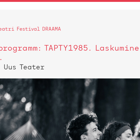
eatri Festival DRAAMA
programm: TAPTY1985. Laskumine
.
 Uus Teater