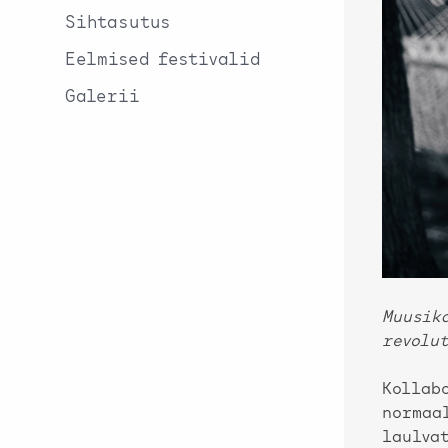
Sihtasutus
Eelmised festivalid
Galerii
Muusik
revolu
Kollabo
normaa
laulvat