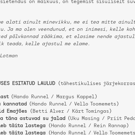
sietendus on maikuus, on tegemist sisuliselt su
e alati ainult minevikku, me ei tea mitte ainul
u. Ja ma olen veendunud, et on inimesi, kelle ko
ed põlvkonnad rääkima, et elasime nende ajastul
k teada, kelle ajastul me elame.
 Lotman
USES ESITATUD LAULUD
(tähestikulises järjekorra
last
(Hando Runnel / Margus Kappel)
a kannatad
(Hando Runnel / Vello Toomemets)
id Emajões
(Betti Alver / Kärt Tomingas)
sa täna astuvad su jalad
(Uku Masing / Priit Ped
leb täita lastega
(Hando Runnel / Rein Rannap)
leb täita lastega
(Hando Runnel / Vello Toomemet