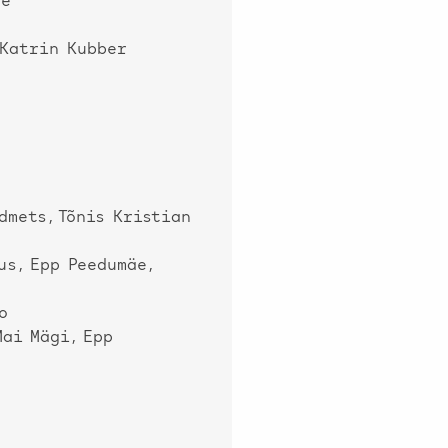
äe
 Katrin Kubber
dmets, Tõnis Kristian
us, Epp Peedumäe,
o
Mai Mägi, Epp