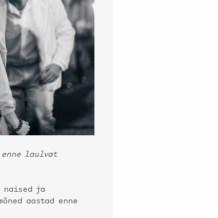
 enne laulvat
 naised ja
mõned aastad enne