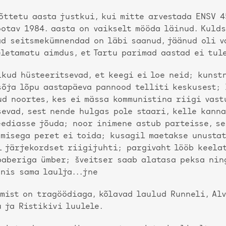
õttetu aasta justkui, kui mitte arvestada ENSV 4
õotav 1984. aasta on vaikselt mööda läinud. Kuld
ad seitsmekümnendad on läbi saanud, jäänud oli v
letamatu aimdus, et Tartu parimad aastad ei tul
kud hüsteeritsevad, et keegi ei loe neid; kunst
sõja lõpu aastapäeva pannood telliti keskusest; 
ud noortes, kes ei mässa kommunistina riigi vast
evad, sest nende hulgas pole staari, kelle kann
eediasse jõuda; noor inimene astub parteisse, se
amisega peret ei toida; kusagil maetakse unustat
l järjekordset riigijuhti; pargivaht lööb keela
paberiga ümber; šveitser saab alatasa peksa nin
nis sama laulja...jne
mist on tragöödiaga, kõlavad laulud Runneli, Alv
 ja Ristikivi luulele.