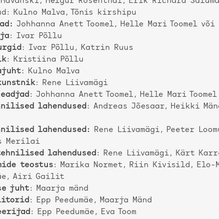
 Havanski, Helgur Rosenthal, Erik Richard Salum
d: Kulno Malva, Tõnis kirshipu
ad:
Johhanna Anett Toomel, Helle Mari Toomel või
aja
: Ivar Põllu
urgid
: Ivar Põllu, Katrin Ruus
ik
: Kristiina Põllu
ajuht
: Kulno Malva
kunstnik
: Rene Liivamägi
seadjad
: Johhanna Anett Toomel, Helle Mari Toomel
hnilised lahendused
: Andreas Jõesaar, Heikki Män
hnilised lahendused:
Rene Liivamägi, Peeter Loom
s Merilai
tehnilised lahendused
: Rene Liivamägi, Kärt Karr
mide teostus
: Marika Normet, Riin Kivisild, Elo-
e, Airi Gailit
se juht
: Maarja mänd
iitorid
: Epp Peedumäe, Maarja Mänd
eerijad
: Epp Peedumäe, Eva Toom