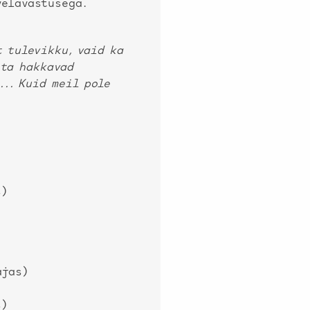
velavastusega.
t tulevikku, vaid ka
hta hakkavad
... Kuid meil pole
s)
ajas)
s)