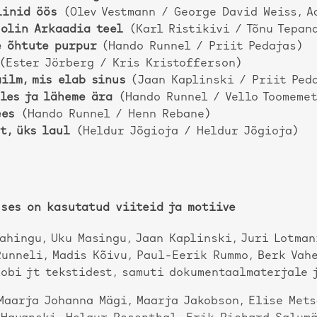
iinid öös
(Olev Vestmann / George David Weiss, A
 olin Arkaadia teel
(Karl Ristikivi / Tõnu Tepan
e õhtute purpur
(Hando Runnel / Priit Pedajas)
(Ester Jörberg / Kris Kristofferson)
ailm, mis elab sinus
(Jaan Kaplinski / Priit Ped
les ja läheme ära
(Hando Runnel / Vello Toomemet
ees
(Hando Runnel / Henn Rebane)
t, üks laul
(Heldur Jõgioja / Heldur Jõgioja)
uses on kasutatud viiteid ja motiive
ahingu, Uku Masingu, Jaan Kaplinski, Juri Lotman
unneli, Madis Kõivu, Paul-Eerik Rummo, Berk Vahe
obi jt tekstidest, samuti dokumentaalmaterjale 
 Maarja Johanna Mägi, Maarja Jakobson, Elise Mets