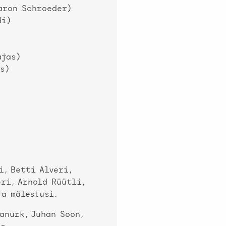
aron Schroeder)
di)
ajas)
s)
i, Betti Alveri,
ri, Arnold Rüütli,
ja mälestusi.
anurk, Juhan Soon,