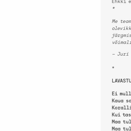
Ehkki e
*
Me team
olevikk
järgmis
võimali
— Juri
*
LAVAST
Ei mul
Kaua s
Korall
Kui ta
Maa tu
Maa tu