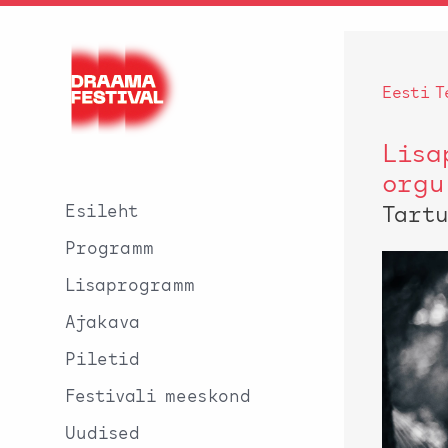
Eesti T
Lisa
orgu
Esileht
Tartu
Programm
Lisaprogramm
Ajakava
Piletid
Festivali meeskond
Uudised