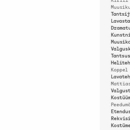
Kirill
Muusiku
Tantsij
Lavast
Dramat
Kunstn
Muusik
Valgus
Tantsu
Helite
Koppel
Lavate
Mattia
Valgus
Kostüü
Peedumä
Etendu
Rekvis
Kostüm