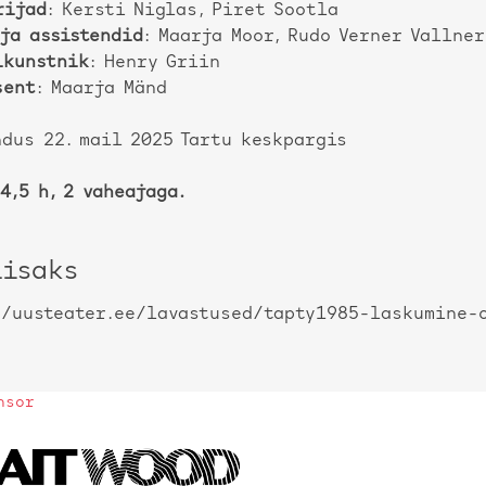
rijad
: Kersti Niglas, Piret Sootla
ja assistendid
: Maarja Moor, Rudo Verner Vallner
ikunstnik
: Henry Griin
sent
: Maarja Mänd
dus 22. mail 2025 Tartu keskpargis
4,5 h, 2 vaheajaga.
lisaks
//uusteater.ee/lavastused/tapty1985-laskumine-
nsor