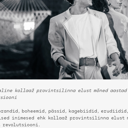
aline kollaaž provintsilinna elust mõned aastad
tsiooni
randid, boheemid, pässid, kagebiidid, erudiidid,
lsed inimesed ehk kollaaž provintsilinna elust 
 revolutsiooni.