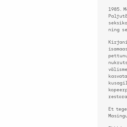
1985. M
Paljut
seksik
ning se
Kirjani
isamaa
pettun
nukruts
välism
kasvat
kusagi
kopeer
restora
Et tege
Masingu