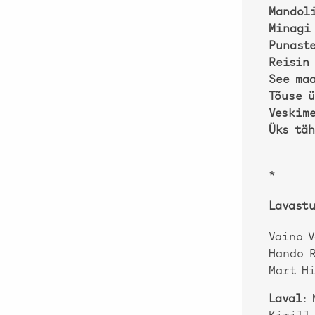
Mandol
Minagi
Punast
Reisin
See ma
Tõuse ü
Veskim
Üks täh
*
Lavast
Vaino V
Hando R
Mart Hi
Laval
: