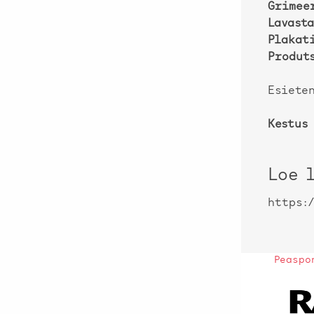
Grimee
Lavasta
Plakat
Produt
Esieten
Kestus 
Loe 
https:
Peaspo