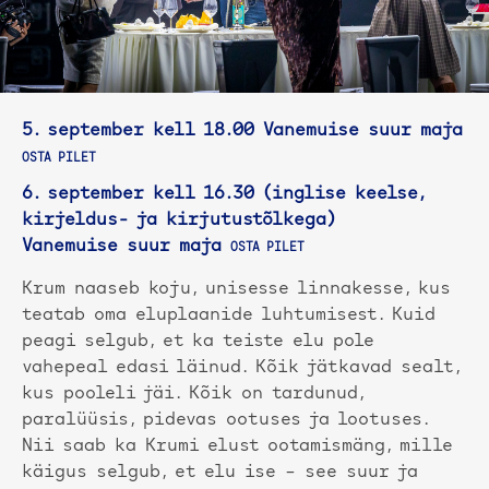
5. september kell 18.00
Vanemuise suur maja
OSTA PILET
6. september kell 16.30 (inglise keelse,
kirjeldus- ja kirjutustõlkega)
Vanemuise suur maja
OSTA PILET
Krum naaseb koju, unisesse linnakesse, kus
teatab oma eluplaanide luhtumisest. Kuid
peagi selgub, et ka teiste elu pole
vahepeal edasi läinud. Kõik jätkavad sealt,
kus pooleli jäi. Kõik on tardunud,
paralüüsis, pidevas ootuses ja lootuses.
Nii saab ka Krumi elust ootamismäng, mille
käigus selgub, et elu ise – see suur ja