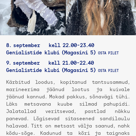
8. september kell 22.00-23.40
Genialistide klubi (Magasini 5)
OSTA PILET
9. september kell 21.00-22.40
Genialistide klubi (Magasini 5)
OSTA PILET
Kärbitud loodus, kopitanud tantsusammud,
marineerima jäänud lootus ja kuivale
jäänud kannud. Mokad pakkus, sõnavägi tühi.
Läks metsavana kuube silmad pahupidi.
Jalatallad veritsevad, pastlad näkku
panevad. Lõgisevad sitaseened sandilaulu
halavad. Titt on metsast välja saanud, nahk
kõdu-sõge. Kadunud ta kõri ja taignaks