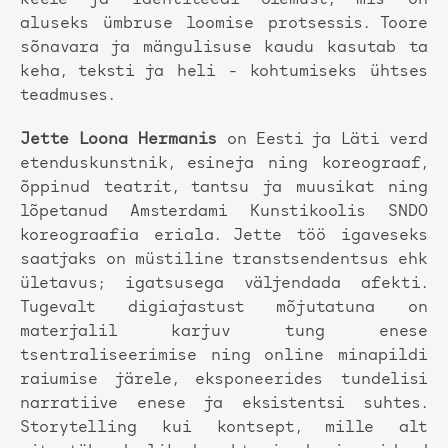
aluseks ümbruse loomise protsessis. Toore
sõnavara ja mängulisuse kaudu kasutab ta
keha, teksti ja heli - kohtumiseks ühtses
teadmuses.
Jette Loona Hermanis
on Eesti ja Läti verd
etenduskunstnik, esineja ning koreograaf,
õppinud teatrit, tantsu ja muusikat ning
lõpetanud Amsterdami Kunstikoolis SNDO
koreograafia eriala. Jette töö igaveseks
saatjaks on müstiline transtsendentsus ehk
ületavus; igatsusega väljendada afekti.
Tugevalt digiajastust mõjutatuna on
materjalil karjuv tung enese
tsentraliseerimise ning online minapildi
raiumise järele, eksponeerides tundelisi
narratiive enese ja eksistentsi suhtes.
Storytelling kui kontsept, mille alt