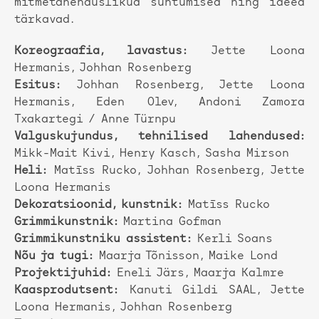
mitmetähenduslikud suhtumised ning ideed
tärkavad.
Koreograafia, lavastus:
Jette Loona
Hermanis, Johhan Rosenberg
Esitus:
Johhan Rosenberg, Jette Loona
Hermanis, Eden Olev, Andoni Zamora
Txakartegi / Anne Türnpu
Valguskujundus, tehnilised lahendused:
Mikk-Mait Kivi, Henry Kasch, Sasha Mirson
Heli:
Matīss Rucko, Johhan Rosenberg, Jette
Loona Hermanis
Dekoratsioonid, kunstnik:
Matīss Rucko
Grimmikunstnik:
Martina Gofman
Grimmikunstniku assistent:
Kerli Soans
Nõu ja tugi:
Maarja Tõnisson, Maike Lond
Projektijuhid:
Eneli Järs, Maarja Kalmre
Kaasprodutsent:
Kanuti Gildi SAAL, Jette
Loona Hermanis, Johhan Rosenberg