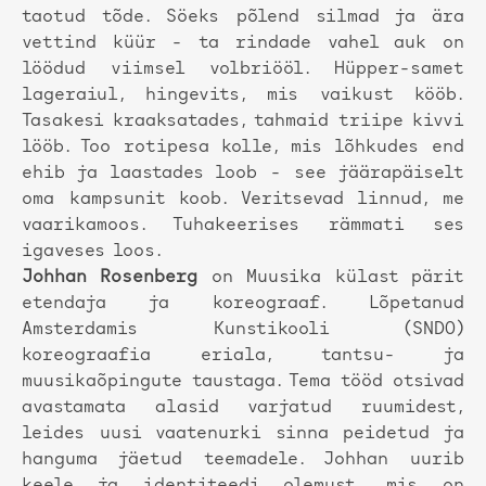
taotud tõde. Söeks põlend silmad ja ära
vettind küür - ta rindade vahel auk on
löödud viimsel volbriööl. Hüpper-samet
lageraiul, hingevits, mis vaikust kööb.
Tasakesi kraaksatades, tahmaid triipe kivvi
lööb. Too rotipesa kolle, mis lõhkudes end
ehib ja laastades loob - see jäärapäiselt
oma kampsunit koob. Veritsevad linnud, me
vaarikamoos. Tuhakeerises rämmati ses
igaveses loos.
Johhan Rosenberg
on Muusika külast pärit
etendaja ja koreograaf. Lõpetanud
Amsterdamis Kunstikooli (SNDO)
koreograafia eriala, tantsu- ja
muusikaõpingute taustaga. Tema tööd otsivad
avastamata alasid varjatud ruumidest,
leides uusi vaatenurki sinna peidetud ja
hanguma jäetud teemadele. Johhan uurib
keele ja identiteedi olemust, mis on